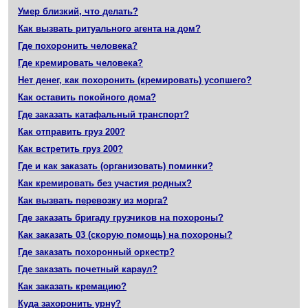
Умер близкий, что делать?
Как вызвать ритуального агента на дом?
Где похоронить человека?
Где кремировать человека?
Нет денег, как похоронить (кремировать) усопшего?
Как оставить покойного дома?
Где заказать катафальный транспорт?
Как отправить груз 200?
Как встретить груз 200?
Где и как заказать (организовать) поминки?
Как кремировать без участия родных?
Как вызвать перевозку из морга?
Где заказать бригаду грузчиков на похороны?
Как заказать 03 (скорую помощь) на похороны?
Где заказать похоронный оркестр?
Где заказать почетный караул?
Как заказать кремацию?
Куда захоронить урну?