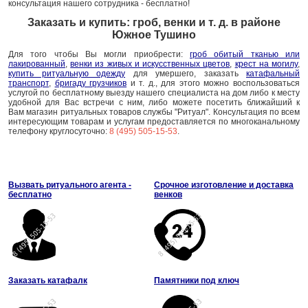
консультация нашего сотрудника - бесплатно!
Заказать и купить: гроб, венки и т. д. в районе
Южное Тушино
Для того чтобы Вы могли приобрести:
гроб обитый тканью или
лакированный
,
венки из живых и искусственных цветов
,
крест на могилу
,
купить ритуальную одежду
для умершего, заказать
катафальный
транспорт
,
бригаду грузчиков
и т. д., для этого можно воспользоваться
услугой по бесплатному выезду нашего специалиста на дом либо к месту
удобной для Вас встречи с ним, либо можете посетить ближайший к
Вам магазин ритуальных товаров службы "Ритуал". Консультация по всем
интересующим товарам и услугам предоставляется по многоканальному
телефону круглосуточно:
8 (495) 505-15-53
.
Вызвать ритуального агента -
Срочное изготовление и доставка
бесплатно
венков
Заказать катафалк
Памятники под ключ