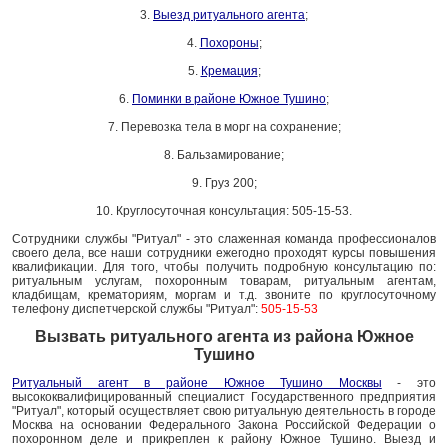
3.
Выезд ритуального агента
;
4.
Похороны
;
5.
Кремация
;
6.
Поминки в районе Южное Тушино
;
7. Перевозка тела в морг на сохранение;
8. Бальзамирование;
9. Груз 200;
10. Круглосуточная консультация: 505-15-53.
Сотрудники службы "Ритуал" - это слаженная команда профессионалов
своего дела, все наши сотрудники ежегодно проходят курсы повышения
квалификации. Для того, чтобы получить подробную консультацию по:
ритуальным услугам, похоронным товарам, ритуальным агентам,
кладбищам, крематориям, моргам и т.д. звоните по круглосуточному
телефону диспетчерской службы "Ритуал":
505-15-53
Вызвать ритуального агента из района Южное
Тушино
Ритуальный агент в районе Южное Тушино Москвы
- это
высококвалифицированный специалист Государственного предприятия
"Ритуал", который осуществляет свою ритуальную деятельность в городе
Москва на основании Федерального Закона Российской Федерации о
похоронном деле и прикреплен к району Южное Тушино. Выезд и