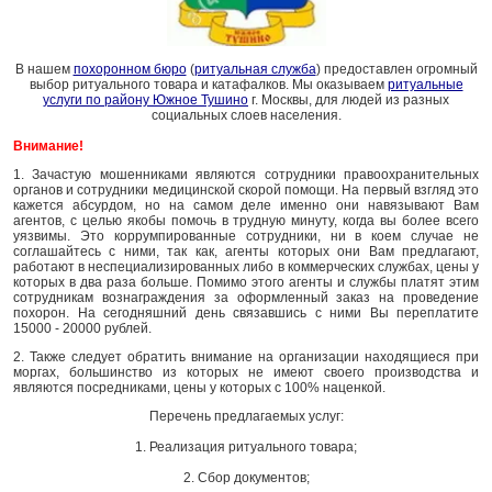
В нашем
похоронном бюро
(
ритуальная служба
) предоставлен огромный
выбор ритуального товара и катафалков. Мы оказываем
ритуальные
услуги по району Южное Тушино
г. Москвы, для людей из разных
социальных слоев населения.
Внимание!
1. Зачастую мошенниками являются сотрудники правоохранительных
органов и сотрудники медицинской скорой помощи. На первый взгляд это
кажется абсурдом, но на самом деле именно они навязывают Вам
агентов, с целью якобы помочь в трудную минуту, когда вы более всего
уязвимы. Это коррумпированные сотрудники, ни в коем случае не
соглашайтесь с ними, так как, агенты которых они Вам предлагают,
работают в неспециализированных либо в коммерческих службах, цены у
которых в два раза больше. Помимо этого агенты и службы платят этим
сотрудникам вознаграждения за оформленный заказ на проведение
похорон. На сегодняшний день связавшись с ними Вы переплатите
15000 - 20000 рублей.
2. Также следует обратить внимание на организации находящиеся при
моргах, большинство из которых не имеют своего производства и
являются посредниками, цены у которых с 100% наценкой.
Перечень предлагаемых услуг:
1. Реализация ритуального товара;
2. Сбор документов;